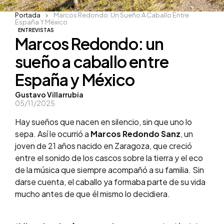
Portada
Marcos Redondo: Un Sueño A Caballo Entre
España Y México
ENTREVISTAS
Marcos Redondo: un
sueño a caballo entre
España y México
Posted
Gustavo Villarrubia
05/11/2025
by
Hay sueños que nacen en silencio, sin que uno lo
sepa. Así le ocurrió a
Marcos Redondo Sanz
, un
joven de 21 años nacido en Zaragoza, que creció
entre el sonido de los cascos sobre la tierra y el eco
de la música que siempre acompañó a su familia. Sin
darse cuenta, el caballo ya formaba parte de su vida
mucho antes de que él mismo lo decidiera.