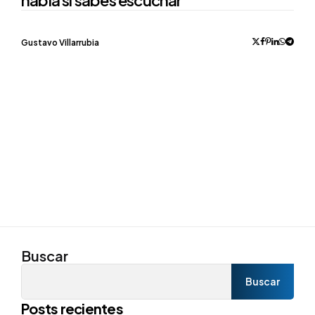
habla si sabes escuchar
Posted
Gustavo Villarrubia
by
Buscar
Buscar
Posts recientes