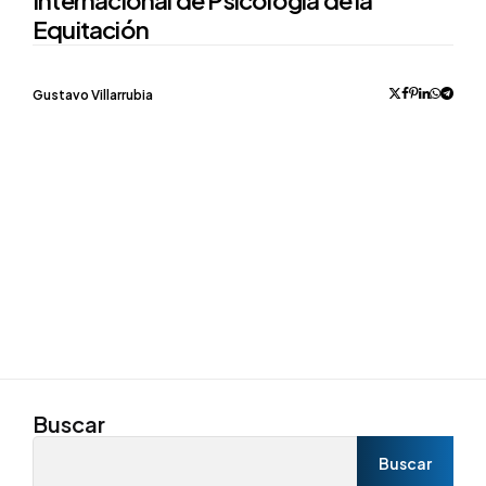
Internacional de Psicología de la
Equitación
Posted
Gustavo Villarrubia
by
Buscar
Buscar