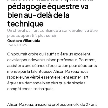
pédagogie équestre va
bien au-delà de la
technique
Un cheval qui fait confiance à son cavalier va être
plus coopératif, plus serein
Posted
Gustavo Villarrubia
18/07/2025
by
On pourrait croire qu’il suffit d’être un excellent
cavalier pour devenir un bon professeur. Pourtant,
assister à une séance d’équitation pour débutants
menée par la talentueuse Allison Mazeau nous
rappelle une vérité essentielle : enseigner l’art
équestre demande bien plus que de simples
compétences techniques.
Allison Mazeau, amazone professionnelle de 27 ans,