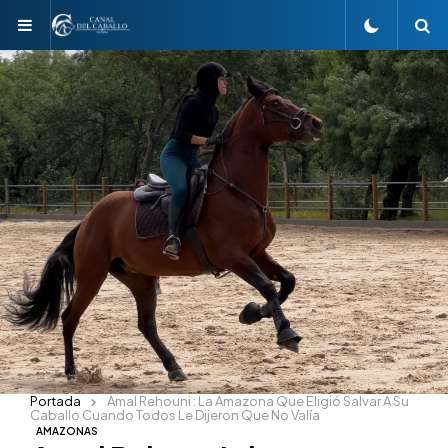
Menu
S
Portada
Amal Rehouni : La Amazona Que Eligió Salvar A Su
Caballo Cuando Todos Le Dijeron Que No Valía
AMAZONAS