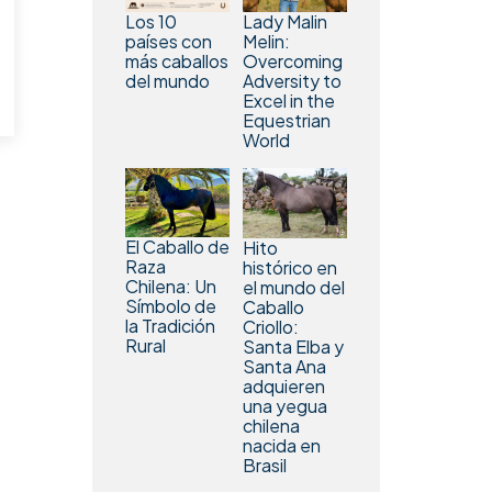
Los 10
Lady Malin
países con
Melin:
más caballos
Overcoming
del mundo
Adversity to
Excel in the
Equestrian
World
El Caballo de
Hito
Raza
histórico en
Chilena: Un
el mundo del
Símbolo de
Caballo
la Tradición
Criollo:
Rural
Santa Elba y
Santa Ana
adquieren
una yegua
chilena
nacida en
Brasil