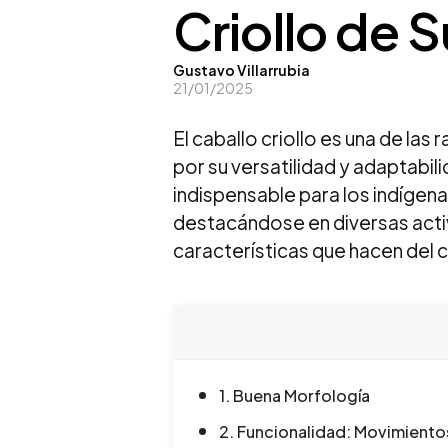
Criollo de 
Posted
Gustavo Villarrubia
21/01/2025
by
El caballo criollo es una de l
por su versatilidad y adaptabil
indispensable para los indígen
destacándose en diversas acti
características que hacen del c
1. Buena Morfología
2. Funcionalidad: Movimiento