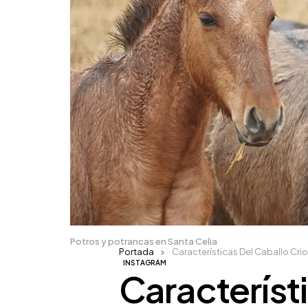
Potros y potrancas en Santa Celia
Portada
Características Del Caballo Cri
INSTAGRAM
Característ