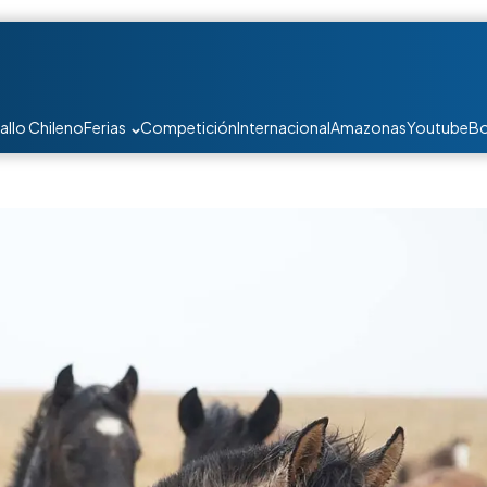
allo Chileno
Ferias
Competición
Internacional
Amazonas
Youtube
Bo