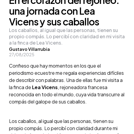
una jornada con Lea
Vicens y sus caballos
Los caballos, al igual que las personas, tienen su
propio compás. Lo percibí con claridad en mi visita
a la finca de Lea Vicens.
Posted
Gustavo Villarrubia
27/08/2025
by
Confieso que hay momentos en los que el
periodismo ecuestre me regala experiencias difíciles
de describir con palabras. Una de ellas fue mi visita a
la finca de
Lea Vicens
, rejoneadora francesa
reconocida en todo el mundo, cuya vida transcurre al
compás del galope de sus caballos.
Los caballos, al igual que las personas, tienen su
propio compás. Lo percibí con claridad durante mi