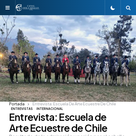
Menu
S
Portada
Entrevista: Escuela De Arte Ecuestre De Chile
ENTREVISTAS
INTERNACIONAL
Entrevista: Escuela de
Arte Ecuestre de Chile