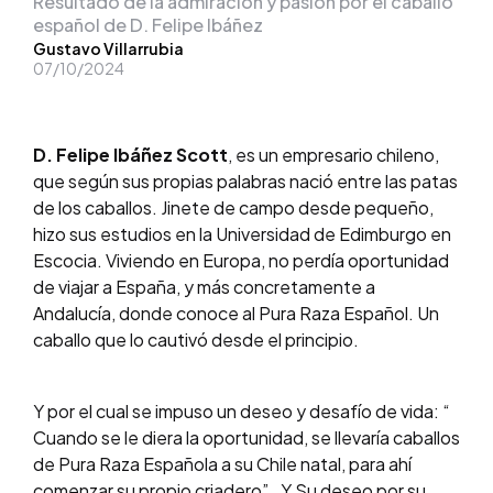
Resultado de la admiración y pasión por el caballo
español de D. Felipe Ibáñez
Posted
Gustavo Villarrubia
07/10/2024
by
D. Felipe Ibáñez Scott
, es un empresario chileno,
que según sus propias palabras nació entre las patas
de los caballos. Jinete de campo desde pequeño,
hizo sus estudios en la Universidad de Edimburgo en
Escocia. Viviendo en Europa, no perdía oportunidad
de viajar a España, y más concretamente a
Andalucía, donde conoce al Pura Raza Español. Un
caballo que lo cautivó desde el principio.
Y por el cual se impuso un deseo y desafío de vida: “
Cuando se le diera la oportunidad, se llevaría caballos
de Pura Raza Española a su Chile natal, para ahí
comenzar su propio criadero” . Y Su deseo por su