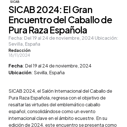
SICAB
SICAB 2024: El Gran
Encuentro del Caballo de
Pura Raza Española
Fecha: Del 19 al 24 de noviembre, 2024 Ubicación:
Sevilla, España
Posted
Redacción
18/11/2024
by
Fecha
: Del 19 al 24 de noviembre, 2024
Ubicación
: Sevilla, España
SICAB 2024, el Salón Internacional del Caballo de
Pura Raza Española, regresa con el objetivo de
resaltar las virtudes del emblemático caballo
español, consolidándose como un evento
internacional clave en el ámbito ecuestre. En su
edición de 2024, este encuentro se presenta como