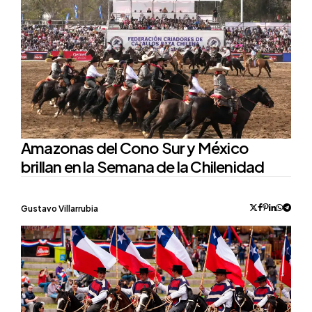
Amazonas del Cono Sur y México
brillan en la Semana de la Chilenidad
Posted
Gustavo Villarrubia
by