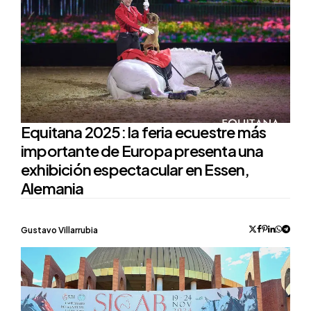
Equitana 2025: la feria ecuestre más
importante de Europa presenta una
exhibición espectacular en Essen,
Alemania
Posted
Gustavo Villarrubia
by