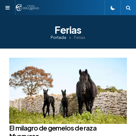
Menu
S
Ferias
Portada
Ferias
El milagro de gemelos de raza