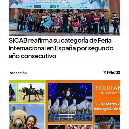
SICAB reafirma su categoría de Feria
Internacional en España por segundo
año consecutivo
Posted
Redacción
by