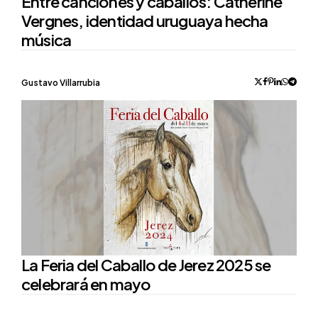
Entre canciones y caballos: Catherine
Vergnes, identidad uruguaya hecha
música
Posted
Gustavo Villarrubia
by
La Feria del Caballo de Jerez 2025 se
celebrará en mayo