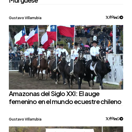
Murguese
Posted
Gustavo Villarrubia
by
Amazonas del Siglo XXI: El auge
femenino en el mundo ecuestre chileno
Posted
Gustavo Villarrubia
by