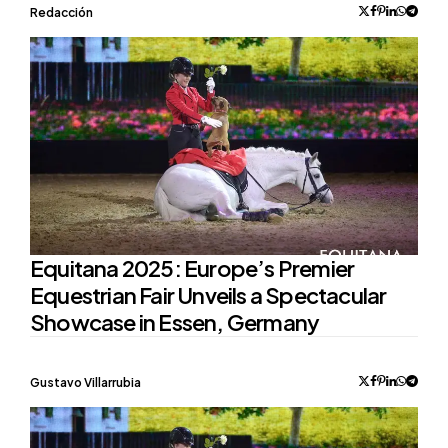
Posted
Redacción
by
Equitana 2025: Europe’s Premier
Equestrian Fair Unveils a Spectacular
Showcase in Essen, Germany
Posted
Gustavo Villarrubia
by