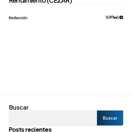
Rendimiento (CEZAR)
Posted
Redacción
by
Buscar
Buscar
Posts recientes