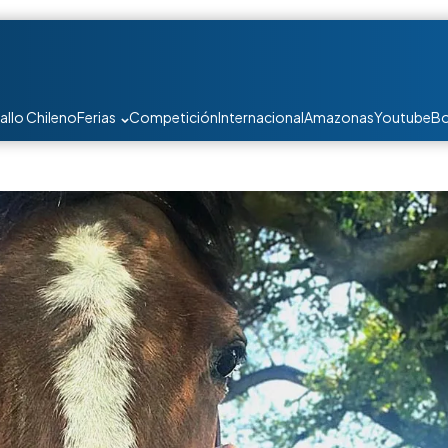
allo Chileno
Ferias
Competición
Internacional
Amazonas
Youtube
Bo