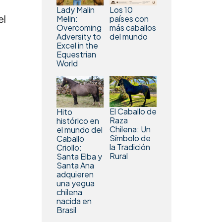
Los 10
Lady Malin
el
países con
Melin:
más caballos
Overcoming
del mundo
Adversity to
Excel in the
Equestrian
World
El Caballo de
Hito
Raza
histórico en
Chilena: Un
el mundo del
Símbolo de
Caballo
la Tradición
Criollo:
Rural
Santa Elba y
Santa Ana
adquieren
una yegua
chilena
nacida en
Brasil