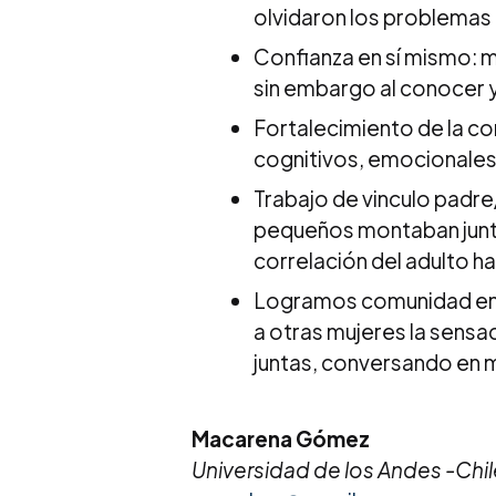
olvidaron los problemas
Confianza en sí mismo: 
sin embargo al conocer y
Fortalecimiento de la co
cognitivos, emocionales,
Trabajo de vinculo padre
pequeños montaban junto 
correlación del adulto hac
Logramos comunidad en 
a otras mujeres la sensa
juntas, conversando en m
Macarena Gómez
Universidad de los Andes -Chil