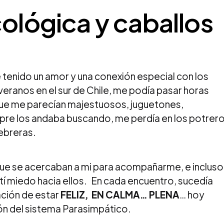
cológica y caballos
tenido un amor y una conexión especial con los
veranos en el sur de Chile, me podía pasar horas
ue me parecían majestuosos, juguetones,
pre los andaba buscando, me perdía en los potrer
ebreras.
ue se acercaban a mi para acompañarme, e incluso
í miedo hacia ellos. En cada encuentro, sucedía
ación de estar
FELIZ, EN CALMA… PLENA
… hoy
ón del sistema Parasimpático.