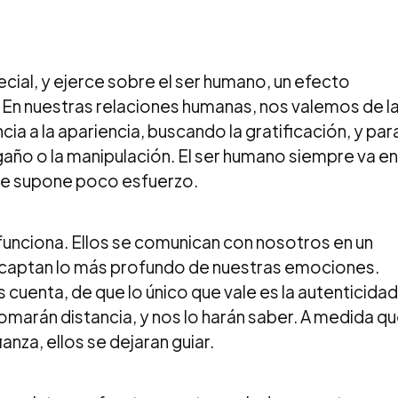
ecial, y ejerce sobre el ser humano, un efecto
 En nuestras relaciones humanas, nos valemos de l
a a la apariencia, buscando la gratificación, y par
año o la manipulación. El ser humano siempre va en
 me supone poco esfuerzo.
funciona. Ellos se comunican con nosotros en un
s captan lo más profundo de nuestras emociones.
uenta, de que lo único que vale es la autenticidad
omarán distancia, y nos lo harán saber. A medida q
za, ellos se dejaran guiar.