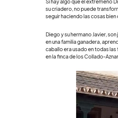
Si hay algo que el extremeño D
su criadero, no puede transform
seguir haciendo las cosas bien
Diego y su hermano Javier, son
en una familia ganadera, apren
caballo era usado en todas las
en la finca de los Collado-Azn