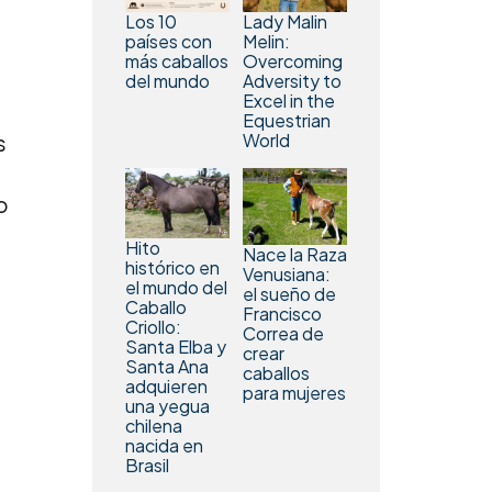
Los 10
Lady Malin
países con
Melin:
más caballos
Overcoming
del mundo
Adversity to
Excel in the
Equestrian
World
s
o
Hito
Nace la Raza
histórico en
Venusiana:
el mundo del
el sueño de
Caballo
Francisco
Criollo:
Correa de
Santa Elba y
crear
Santa Ana
caballos
adquieren
para mujeres
una yegua
chilena
nacida en
Brasil