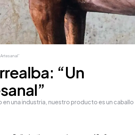
 Artesanal”
rrealba: “Un
esanal”
en una industria, nuestro producto es un caballo