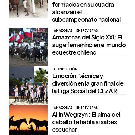
formados en su cuadra
alcanzan el
subcampeonato nacional
AMAZONAS
ENTREVISTAS
Amazonas del Siglo XXI: El
auge femenino en el mundo
ecuestre chileno
COMPETICIÓN
Emoción, técnica y
diversión en la gran final de
la Liga Social del CEZAR
AMAZONAS
ENTREVISTAS
Ailin Wegrzyn : El alma del
caballo te habla si sabes
escuchar