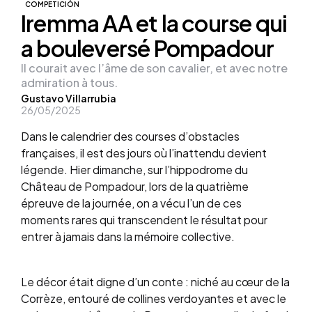
COMPETICIÓN
Iremma AA et la course qui
a bouleversé Pompadour
Il courait avec l’âme de son cavalier, et avec notre
admiration à tous.
Posted
Gustavo Villarrubia
26/05/2025
by
Dans le calendrier des courses d’obstacles
françaises, il est des jours où l’inattendu devient
légende. Hier dimanche, sur l’hippodrome du
Château de Pompadour, lors de la quatrième
épreuve de la journée, on a vécu l’un de ces
moments rares qui transcendent le résultat pour
entrer à jamais dans la mémoire collective.
Le décor était digne d’un conte : niché au cœur de la
Corrèze, entouré de collines verdoyantes et avec le