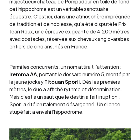
majestueux château de Pompadour en toile de fond,
cet hippodrome est un véritable sanctuaire
équestre. C’est ici, dans une atmosphère imprégnée
de tradition et de noblesse, qu’a été disputé le Prix
Jean Roux, une épreuve exigeante de 4.200 mètres
avec obstacles, réservée aux chevaux anglo-arabes
entiers de cinq ans, nés en France.
Parmi les concurrents, un nom attirait l’attention :
Iremma AA
, portant le dossard numéro 5, monté par
le jeune jockey
Titouan Sporli
. Dès les premiers
mètres, le duo a affiché rythme et détermination.
Mais c’est à un saut que le destin a fait irruption :
Sporli a été brutalement désarçonné. Un silence
stupéfait a envahi l’hippodrome.