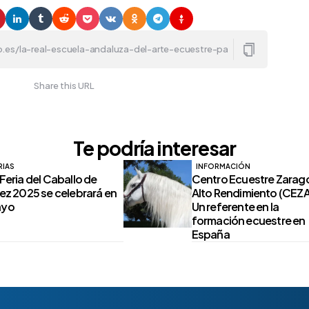
Share this URL
Te podría interesar
RIAS
INFORMACIÓN
 Feria del Caballo de
Centro Ecuestre Zarag
rez 2025 se celebrará en
Alto Rendimiento (CEZA
yo
Un referente en la
formación ecuestre en
España