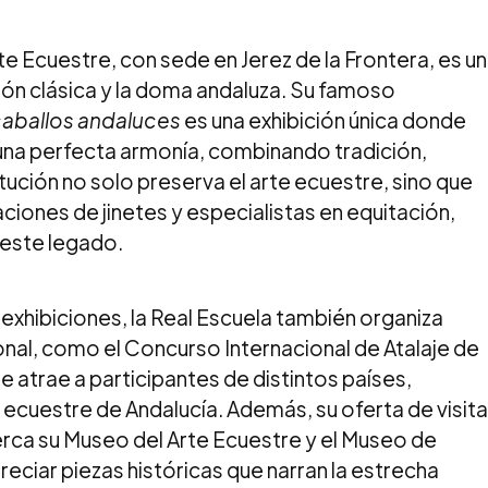
te Ecuestre, con sede en Jerez de la Frontera, es un
ión clásica y la doma andaluza. Su famoso
caballos andaluces
es una exhibición única donde
una perfecta armonía, combinando tradición,
itución no solo preserva el arte ecuestre, sino que
iones de jinetes y especialistas en equitación,
 este legado.
exhibiciones, la Real Escuela también organiza
onal, como el Concurso Internacional de Atalaje de
e atrae a participantes de distintos países,
l ecuestre de Andalucía. Además, su oferta de visit
rca su Museo del Arte Ecuestre y el Museo de
eciar piezas históricas que narran la estrecha