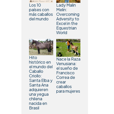
Los 10
Lady Malin
países con
Melin:
más caballos
Overcoming
del mundo
Adversity to
Excel in the
Equestrian
World
Hito
Nace la Raza
histórico en
Venusiana:
el mundo del
el sueño de
Caballo
Francisco
Criollo:
Correa de
Santa Elba y
crear
Santa Ana
caballos
adquieren
para mujeres
una yegua
chilena
nacida en
Brasil