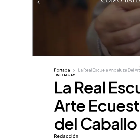
Portada
La Real Escuela Andaluza Del Art
INSTAGRAM
La Real Esc
Arte Ecuest
del Caballo
Posted
Redacción