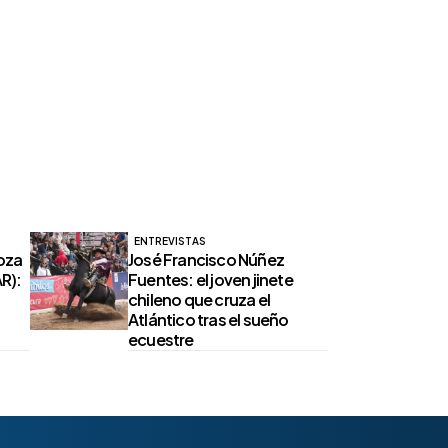
ENTREVISTAS
oza
José Francisco Núñez
R):
Fuentes: el joven jinete
chileno que cruza el
Atlántico tras el sueño
ecuestre