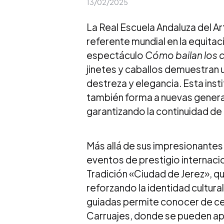
13/02/2025
by
La Real Escuela Andaluza del Ar
referente mundial en la equitac
espectáculo
Cómo bailan los 
jinetes y caballos demuestran 
destreza y elegancia. Esta inst
también forma a nuevas generac
garantizando la continuidad de
Más allá de sus impresionantes 
eventos de prestigio internaci
Tradición «Ciudad de Jerez», qu
reforzando la identidad cultura
guiadas permite conocer de ce
Carruajes, donde se pueden apr