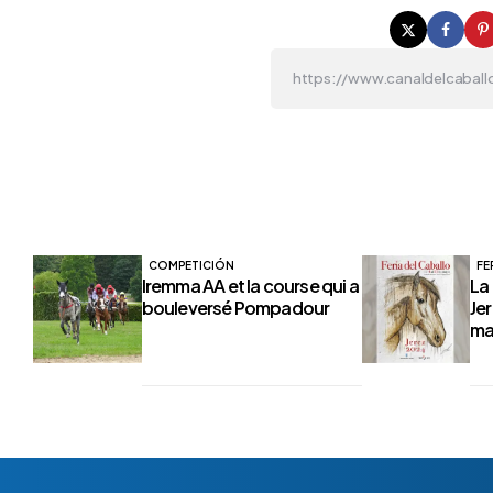
COMPETICIÓN
FE
Iremma AA et la course qui a
La
bouleversé Pompadour
Je
ma