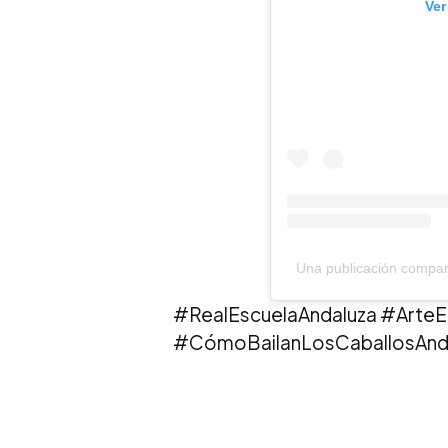
Ver
Una publicación compar
#RealEscuelaAndaluza #ArteE
#CómoBailanLosCaballosAnda