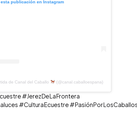
 esta publicación en Instagram
tida de Canal del Caballo
(@canal.caballoespana)
cuestre #JerezDeLaFrontera
luces #CulturaEcuestre #PasiónPorLosCaballo