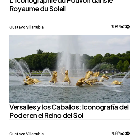
L’Iconographie du Pouvoir dans le
Royaume du Soleil
Posted
Gustavo Villarrubia
by
Versalles y los Caballos: Iconografía del
Poder en el Reino del Sol
Posted
Gustavo Villarrubia