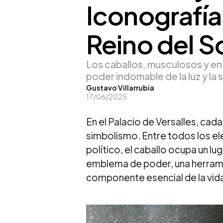
Iconografía
Reino del S
Los caballos, musculosos y en
poder indomable de la luz y la 
Posted
Gustavo Villarrubia
17/06/2025
by
En el Palacio de Versalles, cad
simbolismo. Entre todos los e
político, el caballo ocupa un lu
emblema de poder, una herramie
componente esencial de la vida 