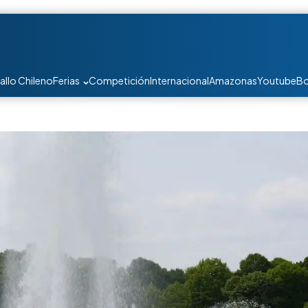
allo Chileno
Ferias
Competición
Internacional
Amazonas
Youtube
Bo