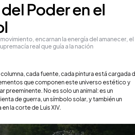
 del Poder en el
ol
 movimiento, encarnan la energía del amanecer, el
supremacía real que guía a la nación
a columna, cada fuente, cada pintura está cargada 
lementos que componen este universo estético y
gar preeminente. No es solo un animal: es un
nta de guerra, un símbolo solar, y también un
en la corte de Luis XIV.