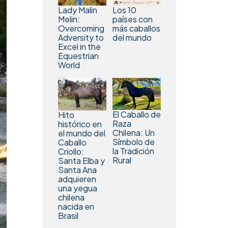
Los 10
Lady Malin
países con
Melin:
más caballos
Overcoming
del mundo
Adversity to
Excel in the
Equestrian
World
El Caballo de
Hito
Raza
histórico en
Chilena: Un
el mundo del
Símbolo de
Caballo
la Tradición
Criollo:
Rural
Santa Elba y
Santa Ana
adquieren
una yegua
chilena
nacida en
Brasil