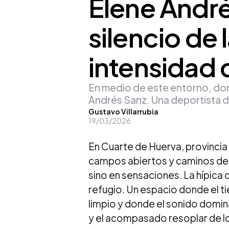
Elene André
silencio de l
intensidad d
En medio de este entorno, don
Andrés Sanz. Una deportista de 
Posted
Gustavo Villarrubia
19/03/2026
by
En Cuarte de Huerva, provincia
campos abiertos y caminos de t
sino en sensaciones. La hípica 
refugio. Un espacio donde el t
limpio y donde el sonido dominan
y el acompasado resoplar de lo