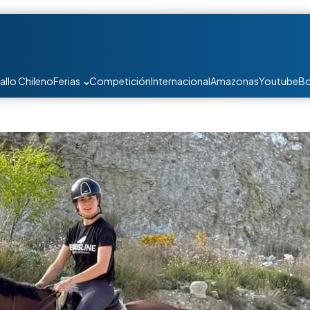
allo Chileno
Ferias
Competición
Internacional
Amazonas
Youtube
Bo