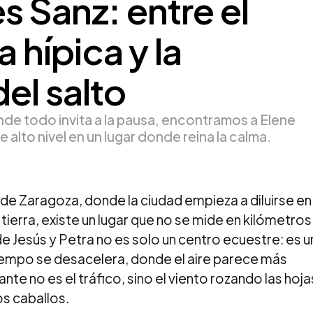
s Sanz: entre el
a hípica y la
el salto
de todo invita a la pausa, encontramos a Elene
alto nivel en un lugar donde reina la calma.
 de Zaragoza, donde la ciudad empieza a diluirse en
ierra, existe un lugar que no se mide en kilómetros
de Jesús y Petra no es solo un centro ecuestre: es u
iempo se desacelera, donde el aire parece más
te no es el tráfico, sino el viento rozando las hoja
s caballos.